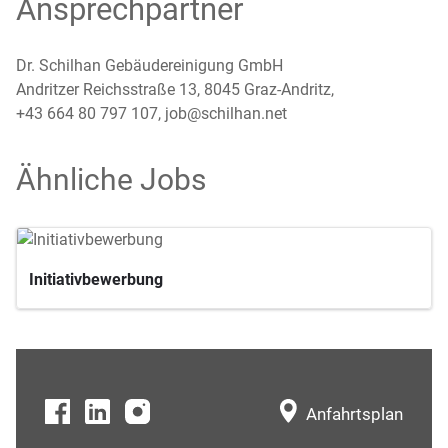
Ansprechpartner
chilhan zu.
ers kann jederzeit
.
Datenschutzerklärung
)
Dr. Schilhan Gebäudereinigung GmbH
Andritzer Reichsstraße 13, 8045 Graz-Andritz,
+43 664 80 797 107
,
job@schilhan.net
Ähnliche Jobs
Initiativbewerbung
Anfahrtsplan