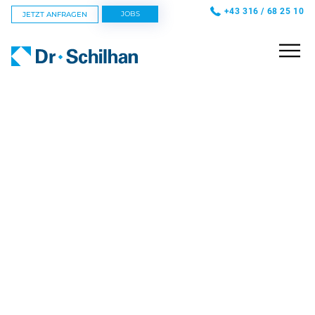
+43 316 / 68 25 10
JOBS
JETZT ANFRAGEN
GEBÄUDESERVICE
HOTELSERVICE
FOODSERVICE
INNOVATIONEN
KARRIERE
ÜBER UNS
NEWS
WEBSHOP