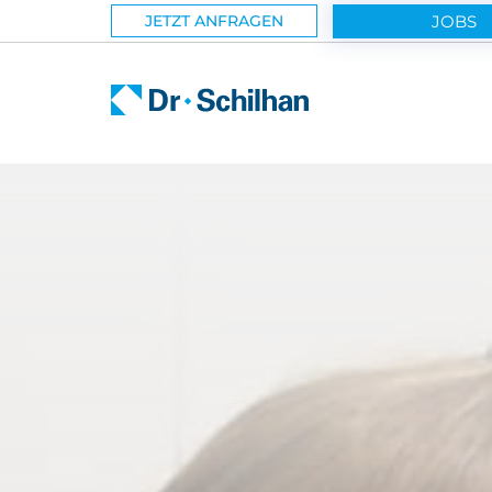
JOBS
JETZT ANFRAGEN
GEBÄUDESERVICE
Unsere Branchen
Sonderdienstleistung
Reinigung mit Micro-Trockendampf
Ihre Vorteile
Referenzen
HOTELSERVICE