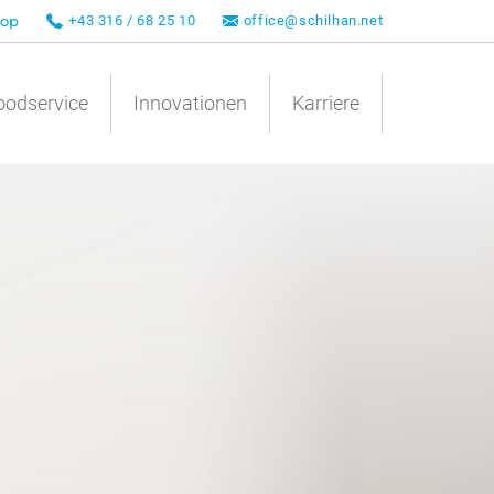
op
+43 316 / 68 25 10
office@schilhan.net
oodservice
Innovationen
Karriere