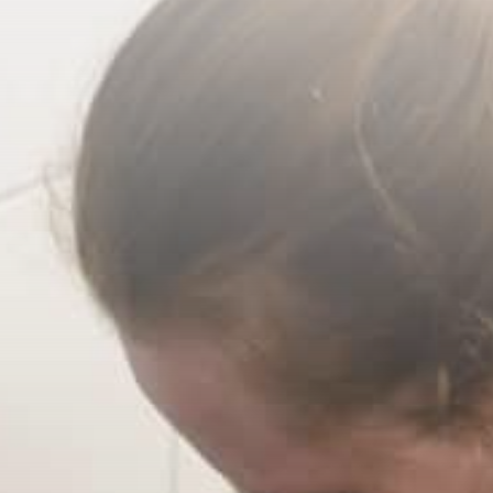
Ihre Vorteile
Referenzen
FOODSERVICE
Unsere Branchen
Ihre Vorteile
Referenzen
INNOVATIONEN
Nachhaltigkeit
Luftreiniger
iMatt
Robotik
Hygiene-Sorglos-Paket
Webshop