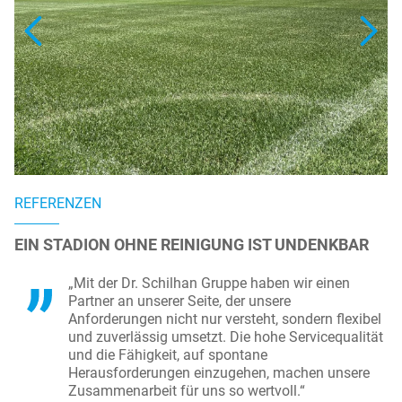
REFERENZEN
EIN STADION OHNE REINIGUNG IST UNDENKBAR
„Mit der Dr. Schilhan Gruppe haben wir einen
egelmäßigen Erhalt des
chilhan zu.
Partner an unserer Seite, der unsere
ers kann jederzeit
Anforderungen nicht nur versteht, sondern flexibel
.
Datenschutzerklärung
)
und zuverlässig umsetzt. Die hohe Servicequalität
und die Fähigkeit, auf spontane
Herausforderungen einzugehen, machen unsere
Zusammenarbeit für uns so wertvoll.“