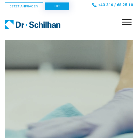
+43 316 / 68 25 10
JOBS
JETZT ANFRAGEN
GEBÄUDESERVICE
HOTELSERVICE
FOODSERVICE
INNOVATIONEN
KARRIERE
ÜBER UNS
NEWS
WEBSHOP